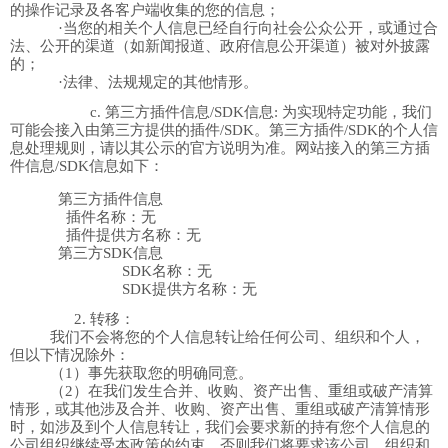
的操作记录及各客户端收集的您的信息；
·当您的相关个人信息已经自行向社会公众公开，或通过合
法、公开的渠道（如新闻报道、政府信息公开渠道）被对外披露
的；
·法律、法规规定的其他情形。
c.
第三方插件信息
/SDK
信息
:
为
实现特定功能，我们
可能会接入由第三方提供的插件
/SDK
。第三方插件
/SDK
的个人信
息处理规则，请以其公示的官方说明为准。
网站
接入的第三方插
件信息
/SDK
信息如下：
第三方插件信息
插件名称：
无
插件提供方名称：
无
第三方
SDK
信息
SDK
名称：
无
SDK
提供方名称：
无
2.
转移：
我们不会将您的个人信息转让给任何公司、组织和个人，
但以下情况除外：
（
1
）事先获取您的明确同意。
（
2
）在我们发生合并、收购、资产出售、重组或破产清算
情形，或其他涉及合并、收购、资产出售、重组或破产清算情形
时，如涉及到个人信息转让，我们会要求新的持有您个人信息的
公司组织继续受本政策的约束，否则我们将要求该公司、组织和