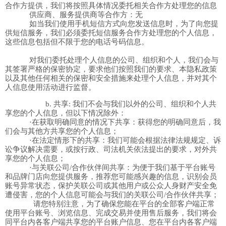
合作方提供，我们将按照具体情况委托相关合作方处理您的信息
供应商、服务提供商等合作方：
无
如当我们使用手机短信方式向您发送信息时，为了向您提
供短信服务，我们必须委托短信服务合作方处理您的个人信息，
这些信息包括但不限于您的电话号码信息。
对我们委托处理个人信息的公司、组织和个人，我们会与
其签署严格的保密协定，要求他们按照我们的要求、本隐私政策
以及其他任何相关的保密和安全措施来处理个人信息，
并对其个
人信息使用活动进行监督。
b.
共享
:
我们不会与我们以外的公司、组织和个人共
享您的个人信息，但以下情况除外：
·在获取明确同意的情况下共享：获得您的明确同意后，我
们会与其他方共享您的个人信息；
·在法定情形下的共享：我们可能会根据法律法规规定、诉
讼争议解决需要，或按行政、司法机关依法提出的要求，对外共
享您的个人信息；
·与关联公司
/
合作伙伴间共享：为便于我们基于平台账号
和品牌门店向您提供服务，推荐您可能感兴趣的信息，识别会员
账号异常状态，保护关联公司或其他用户或公众人身财产安全免
遭侵害，您的个人信息可能会与我们的关联公司
/
合作伙伴共享；
请您特别注意，为了确保您能在平台的全部客户端正常
使用平台账号、浏览信息、完成交易并使用售后服务，我们将会
同平台内各客户端共享您的平台账户信息、您在平台内各客户端