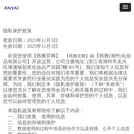
隐私保护政策
更新日期：
2025
年
11
月
3
日
生效日期：
2025
年
11
月
3
日
欢迎您使用【韩雅官网】
由【韩雅
(
湖州
)
化妆
，【
韩雅官网
】
品有限公司】
开设运营，公司注册地址
: [
浙江省湖州市吴兴
区埭溪镇创美化妆品产业园
7
幢
301
号
]
。我们深知个人信息对
您的重要性，您的信任对我们非常重要，我们将根据法律法
规要求并参照行业最佳实践为您的个人信息安全提供充分保
障。为此，我们制定本《隐私保护政策》（下称“本政策”）
以便您充分了解在您使用会员中心相关服务的过程中，我们
会如何收集、使用、共享、存储和保护您的个人信息，以及
您可以如何管理您的个人信息。
本隐私政策将帮助你了解以下内容：
一、
我们收集、使用的信息
二、
信息的存储
和保护
三、
数据使用的过程中涉及的合作方以及转移、公开个人信息