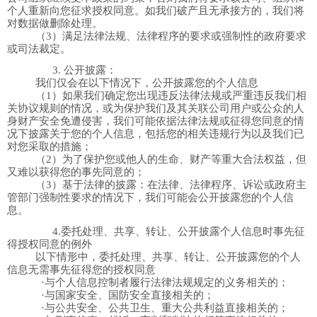
个人重新向您征求授权同意。如我们破产且无承接方的，我们将
对数据做删除处理。
（
3
）满足法律法规、法律程序的要求或强制性的政府要求
或司法裁定。
3.
公开
披露
：
我们仅会在以下情况下，公开披露您的个人信息
（
1
）如果我们确定您出现违反法律法规或严重违反我们相
关协议规则的情况，或为保护我们及其关联公司用户或公众的人
身财产安全免遭侵害，我们可能依据法律法规或征得您同意的情
况下披露关于您的个人信息，包括您的相关违规行为以及我们已
对您采取的措施；
（
2
）为了保护您或他人的生命、财产等重大合法权益，但
又难以获得您的事先同意的；
（
3
）基于法律的披露：在法律、法律程序、诉讼或政府主
管部门强制性要求的情况下，我们可能会公开披露您的个人信
息。
4.
委托处理、共享、转让、公开披露个人信息时事先征
得授权同意的例外
以下情形中，委托处理、共享、转让、公开披露您的个人
信息无需事先征得您的授权同意
·与个人信息控制者履行法律法规规定的义务相关的；
·与国家安全、国防安全直接相关的；
·与公共安全、公共卫生、重大公共利益直接相关的；