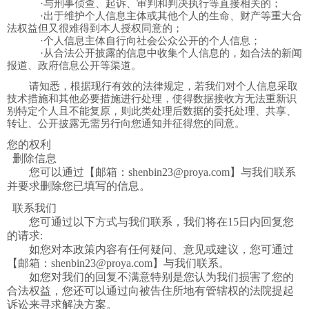
·与刑事侦查、起诉、审判和判决执行等直接相关的；
·出于维护个人信息主体或其他个人的生命、财产等重大合
法权益但又很难得到本人授权同意的；
·个人信息主体自行向社会公众公开的个人信息；
·从合法公开披露的信息中收集个人信息的，如合法的新闻
报道、政府信息公开等渠道。
请知悉，根据现行有效的法律规定，若我们对个人信息采取
技术措施和其他必要措施进行处理，使得数据接收方无法重新识
别特定个人且不能复原，则此类处理后数据的委托处理、共享、
转让、公开披露无需另行向您通知并征得您的同意。
您的权利
删除信息
您可以通过【邮箱：
shenbin23@proya.com
】与我们联系
并要求删除您已填写的信息。
联系我们
您可通过以下方式与我们联系，我们将在
15
日内回复您
的请求
:
如您对本政策内容有任何疑问、意见或建议，您
可
通过
【邮箱：
shenbin23@proya.com
】与
我
们联系。
如您对我们的回复不满意特别是您认为我们损害了您的
合法权益，您还可以通过向
被告住所地有管辖权的法院
提起
诉讼来寻求解决方案。